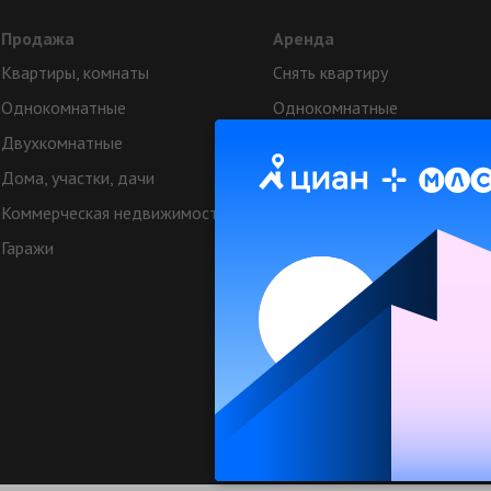
Продажа
Аренда
Квартиры, комнаты
Снять квартиру
Однокомнатные
Однокомнатные
Двухкомнатные
Двухкомнатные
Дома, участки, дачи
Аренда коттеджей
Коммерческая недвижимость
Квартиры посуточно
Гаражи
Коттеджи посуточно
Коммерческая недвижимост
Техподдерж
© МЛСН.ру - недвижимость